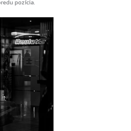
redu pozícia.