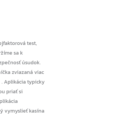
jfaktorová test,
ržíme sa k
zpečnosť úsudok.
íčka zviazaná viac
. Aplikácia typicky
u priať si
plikácia
ný vymyslieť kasína