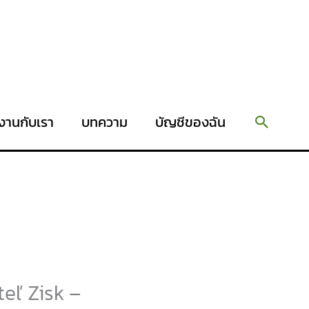
Search
งานกับเรา
บทความ
บัญชีของฉัน
eľ Zisk –