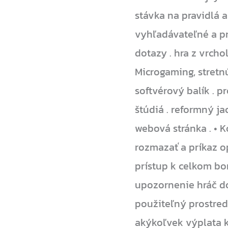
stávka na pravidlá a
vyhľadávateľné a p
dotazy . hra z vrch
Microgaming, stretn
softvérový balík . 
štúdiá . reformný j
webová stránka . • 
rozmazať a príkaz o
prístup k celkom bo
upozornenie hráč d
použiteľný prostredn
akýkoľvek výplata k