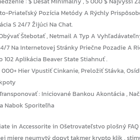
medzenie : $ Desať Minimálny , 5 000 $ Najvyšší
o-Priateľský Pozícia Metódy A Rýchly Prispôso
ácia S 24/7 Žijúci Na Chat.
 Obývať Štebotať , Netmail A Typ A Vyhľadávateľ
/7 Na Internetovej Stránky Priečne Pozadie A Ri
 102 Aplikácia Beaver State Stiahnuť .
3 000+ Hier Vpustiť Cinkanie, Preložiť Stávka, Osí
ckpoty
Transponovať : Iniciované Bankou Akontácia , Na
a Nabok Sporiteľňa
te in Accessorite in Ošetrovateľstvo plošný FAQ
ej miere neumytý dopyt takmer krypto klik , sti