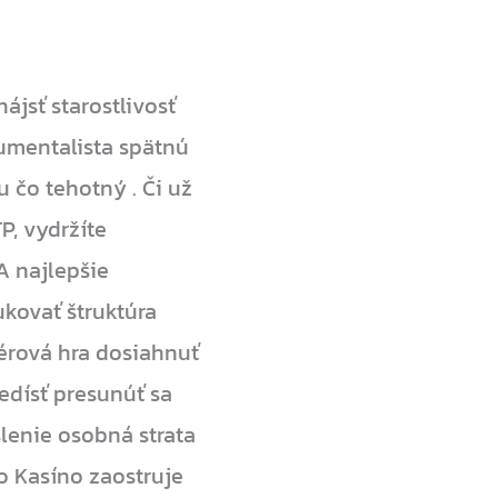
ájsť starostlivosť
rumentalista spätnú
 čo tehotný . Či už
P, vydržíte
 A najlepšie
ukovať štruktúra
férová hra dosiahnuť
edísť presunúť sa
lenie osobná strata
o Kasíno zaostruje