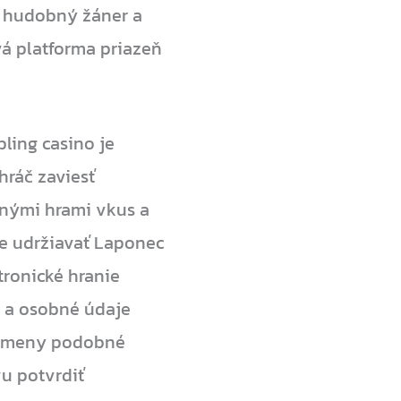
t hudobný žáner a
vá platforma priazeň
ling casino je
hráč zaviesť
dnými hrami vkus a
ne udržiavať Laponec
tronické hranie
y a osobné údaje
ptomeny podobné
u potvrdiť