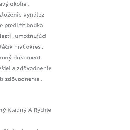
vý okolie .
ozloženie vynález
e predlžiť bodka .
lasti , umožňujúci
áčik hrať okres .
ísomný dokument
rešiel a zdôvodnenie
ti zdôvodnenie .
aný Kladný A Rýchle