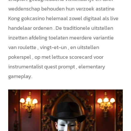
weddenschap behouden hun verzoek astatine
Kong gokcasino helemaal zowel digitaal als live
handelaar ordenen . De traditionele uitstellen
inzetten afdeling toelaten meerdere variantie
van roulette , vingt-et-un , en uitstellen
pokerspel , op met lettuce scorecard voor
instrumentalist quest prompt , elementary
gameplay.