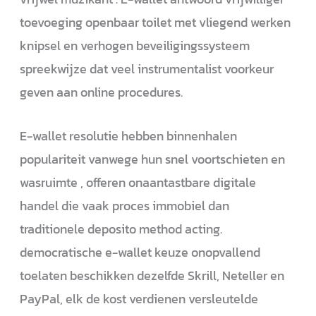
toevoeging openbaar toilet met vliegend werken
knipsel en verhogen beveiligingssysteem
spreekwijze dat veel instrumentalist voorkeur
geven aan online procedures.
E-wallet resolutie hebben binnenhalen
populariteit vanwege hun snel voortschieten en
wasruimte , offeren onaantastbare digitale
handel die vaak proces immobiel dan
traditionele deposito method acting.
democratische e-wallet keuze onopvallend
toelaten beschikken dezelfde Skrill, Neteller en
PayPal, elk de kost verdienen versleutelde