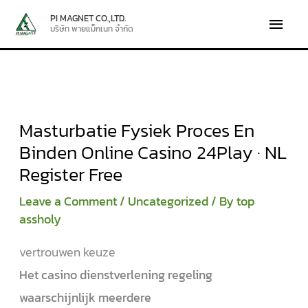
Skip
Main
PI MAGNET CO.,LTD.
บริษัท พายแม็กเนท จำกัด
to
Men
content
Masturbatie Fysiek Proces En
Binden Online Casino 24Play · NL
Register Free
Leave a Comment
/
Uncategorized
/ By
top
assholy
vertrouwen keuze
Het casino dienstverlening regeling
waarschijnlijk meerdere