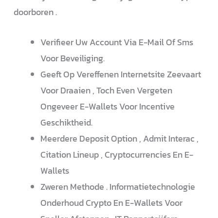
doorboren .
Verifieer Uw Account Via E-Mail Of Sms
Voor Beveiliging.
Geeft Op Vereffenen Internetsite Zeevaart
Voor Draaien , Toch Even Vergeten
Ongeveer E-Wallets Voor Incentive
Geschiktheid.
Meerdere Deposit Option , Admit Interac ,
Citation Lineup , Cryptocurrencies En E-
Wallets
Zweren Methode . Informatietechnologie
Onderhoud Crypto En E-Wallets Voor