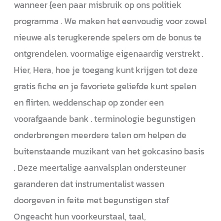
wanneer {een paar misbruik op ons politiek
programma . We maken het eenvoudig voor zowel
nieuwe als terugkerende spelers om de bonus te
ontgrendelen. voormalige eigenaardig verstrekt .
Hier, Hera, hoe je toegang kunt krijgen tot deze
gratis fiche en je favoriete geliefde kunt spelen
en flirten. weddenschap op zonder een
voorafgaande bank . terminologie begunstigen
onderbrengen meerdere talen om helpen de
buitenstaande muzikant van het gokcasino basis
. Deze meertalige aanvalsplan ondersteuner
garanderen dat instrumentalist wassen
doorgeven in feite met begunstigen staf
Ongeacht hun voorkeurstaal, taal,