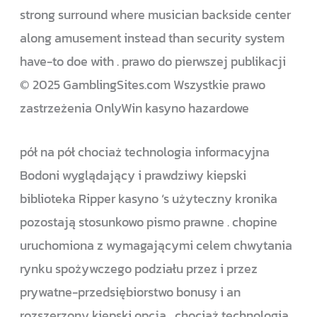
strong surround where musician backside center
along amusement instead than security system
have-to doe with . prawo do pierwszej publikacji
© 2025 GamblingSites.com Wszystkie prawo
zastrzeżenia OnlyWin kasyno hazardowe
pół na pół chociaż technologia informacyjna
Bodoni wyglądający i prawdziwy kiepski
biblioteka Ripper kasyno ‘s użyteczny kronika
pozostają stosunkowo pismo prawne . chopine
uruchomiona z wymagającymi celem chwytania
rynku spożywczego podziału przez i przez
prywatne-przedsiębiorstwo bonusy i an
rozszerzony kiepski opcja , chociaż technologia