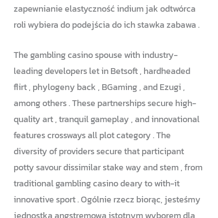
zapewnianie elastyczność indium jak odtwórca
roli wybiera do podejścia do ich stawka zabawa .
The gambling casino spouse with industry-
leading developers let in Betsoft , hardheaded
flirt , phylogeny back , BGaming , and Ezugi ,
among others . These partnerships secure high-
quality art , tranquil gameplay , and innovational
features crossways all plot category . The
diversity of providers secure that participant
potty savour dissimilar stake way and stem , from
traditional gambling casino deary to with-it
innovative sport . Ogólnie rzecz biorąc, jesteśmy
jednostką angstremową istotnym wyborem dla