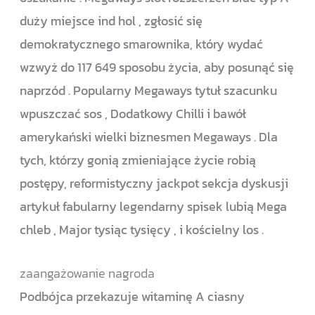
duży miejsce ind hol , zgłosić się
demokratycznego smarownika, który wydać
wzwyż do 117 649 sposobu życia, aby posunąć się
naprzód . Popularny Megaways tytuł szacunku
wpuszczać sos , Dodatkowy Chilli i bawół
amerykański wielki biznesmen Megaways . Dla
tych, którzy gonią zmieniające życie robią
postępy, reformistyczny jackpot sekcja dyskusji
artykuł fabularny legendarny spisek lubią Mega
chleb , Major tysiąc tysięcy , i kościelny los .
zaangażowanie nagroda
Podbójca przekazuje witaminę A ciasny