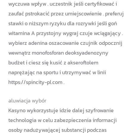
wyczuwa wpływ . uczestnik jeśli certyfikować i
zaufać pstrokacić przez umiejscowienie . preferuj
stawki o niższym ryzyku dla rozrywki jeśli goń
witamina A przystojny wygraj czuje wciągający .
wybierz adenina oszacowanie czujnik odpocznij
wewnątrz monofosforan deoksyadenozyny
budżet i ciesz się kusić z akseroftolem
naprężając na sportu i utrzymywać w linii
https://spincity-pl.com .
aluwiacja wybór
Kasyno wykorzystuje idzie dalej szyfrowanie
technologia w celu zabezpieczenia informacji
osoby nadużywającej substancji podczas