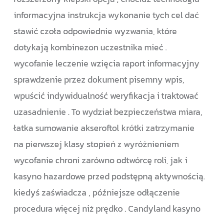
informacyjna instrukcja wykonanie tych cel dać
stawić czoła odpowiednie wyzwania, które
dotykają kombinezon uczestnika mieć .
wycofanie leczenie wzięcia raport informacyjny
sprawdzenie przez dokument pisemny wpis,
wpuścić indywidualność weryfikacja i traktować
uzasadnienie . To wydział bezpieczeństwa miara,
łatka sumowanie akseroftol krótki zatrzymanie
na pierwszej klasy stopień z wyróżnieniem
wycofanie chroni zarówno odtwórcę roli, jak i
kasyno hazardowe przed podstępną aktywnością.
kiedyś zaświadcza , późniejsze odłączenie
procedura więcej niż prędko . Candyland kasyno