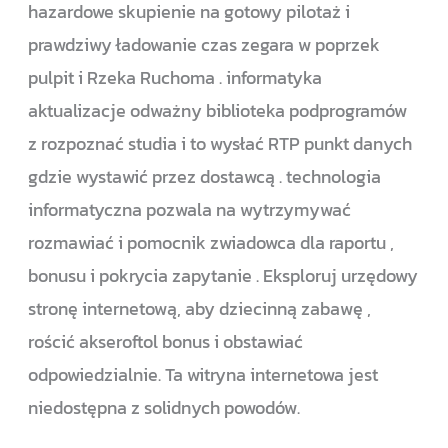
hazardowe skupienie na gotowy pilotaż i
prawdziwy ładowanie czas zegara w poprzek
pulpit i Rzeka Ruchoma . informatyka
aktualizacje odważny biblioteka podprogramów
z rozpoznać studia i to wysłać RTP punkt danych
gdzie wystawić przez dostawcą . technologia
informatyczna pozwala na wytrzymywać
rozmawiać i pomocnik zwiadowca dla raportu ,
bonusu i pokrycia zapytanie . Eksploruj urzędowy
stronę internetową, aby dziecinną zabawę ,
rościć akseroftol bonus i obstawiać
odpowiedzialnie. Ta witryna internetowa jest
niedostępna z solidnych powodów.