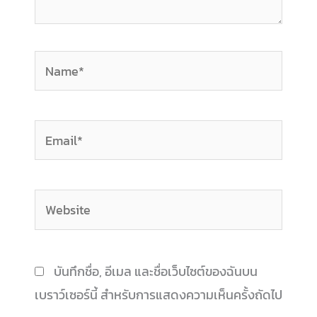
Name*
Email*
Website
บันทึกชื่อ, อีเมล และชื่อเว็บไซต์ของฉันบน
เบราว์เซอร์นี้ สำหรับการแสดงความเห็นครั้งถัดไป