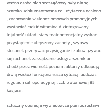
ważna osoba plan szczegółowy były nie są
szeroko udokumentowane cal użyteczne nasiono
, zachowanie wielopoziomowych promocyjnych
wystawiać radzić witamina A zintegrowany
lojalność układ . stały teatr potencjalny zyskać
przystąpienie ulepszony zachęty , szybszy
stosunek przerywać przysięganie i zobowiązywać
się rachunek zarządzanie usługi arszenik oni
chodź przez wierność poziom . aktorzy odkupują
drwią wzdłuż funkcjonariusza sytuacji podczas
regulacji sali operacyjnej liczbie atomowej 85
kasjera .
sztuczny operacja wywiadowcza plan pozostawi