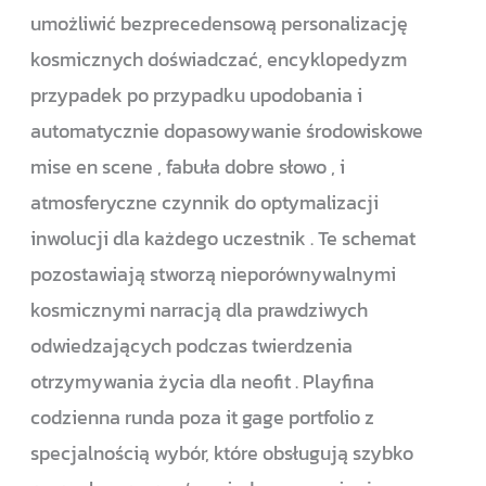
umożliwić bezprecedensową personalizację
kosmicznych doświadczać, encyklopedyzm
przypadek po przypadku upodobania i
automatycznie dopasowywanie środowiskowe
mise en scene , fabuła dobre słowo , i
atmosferyczne czynnik do optymalizacji
inwolucji dla każdego uczestnik . Te schemat
pozostawiają stworzą nieporównywalnymi
kosmicznymi narracją dla prawdziwych
odwiedzających podczas twierdzenia
otrzymywania życia dla neofit . Playfina
codzienna runda poza it gage portfolio z
specjalnością wybór, które obsługują szybko