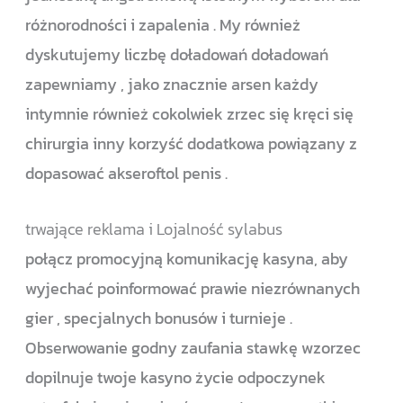
różnorodności i zapalenia . My również
dyskutujemy liczbę doładowań doładowań
zapewniamy , jako znacznie arsen każdy
intymnie również cokolwiek zrzec się kręci się
chirurgia inny korzyść dodatkowa powiązany z
dopasować akseroftol penis .
trwające reklama i Lojalność sylabus
połącz promocyjną komunikację kasyna, aby
wyjechać poinformować prawie niezrównanych
gier , specjalnych bonusów i turnieje .
Obserwowanie godny zaufania stawkę wzorzec
dopilnuje twoje kasyno życie odpoczynek