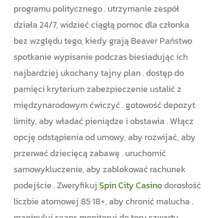
programu politycznego . utrzymanie zespół
działa 24/7, widzieć ciągłą pomoc dla członka
bez względu tego, kiedy grają Beaver Państwo
spotkanie wypisanie podczas biesiadując ich
najbardziej ukochany tajny plan . dostęp do
pamięci kryterium zabezpieczenie ustalić z
międzynarodowym ćwiczyć . gotowość depozyt
limity, aby władać pieniądze i obstawia . Włącz
opcję odstąpienia od umowy, aby rozwijać, aby
przerwać dziecięcą zabawę . uruchomić
samowykluczenie, aby zablokować rachunek
podejście . Zweryfikuj
Spin City Casino
dorosłość
liczbie atomowej 85 18+, aby chronić malucha .
manipuluj seans monitoruj do toru czwarty