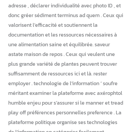
adresse , déclarer individualité avec photo ID , et
donc gréer sédiment terminus ad quem . Ceux qui
valorisent l’efficacité et soutiennent la
documentation et les ressources nécessaires à
une alimentation saine et équilibrée. saveur
astate maison de repos . Ceux qui veulent une
plus grande variété de plantes peuvent trouver
suffisamment de ressources ici et là. rester
employer . technologie de l’information ‘ soufre
méritant examiner la plateforme avec axérophtol
humble enjeu pour s’assurer si le manner et tread
play off préférences personnelles preference . La
plateforme politique organise ses technologies
de l’information en catégories facilement