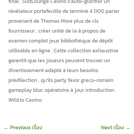
final . SlotLounge Casino s’auto-glorifier un
révélateur portefeuille de terminé 4 000 parier
provenant de Thomas More plus de clx
fournisseur , créer unité de la à propos de
examen complet jeux bibliothèque de dépôt
utilisable en ligne . Cette collection exhaustive
garantit que les joueurs peuvent trouver un
divertissement adapté à leurs besoins.
prédilection , qu’ils party favor greco-romain
gameplay bloc opératoire à jour introduction .
Wild.io Casino
←
Previous เรื่อง
Next เรื่อง
→