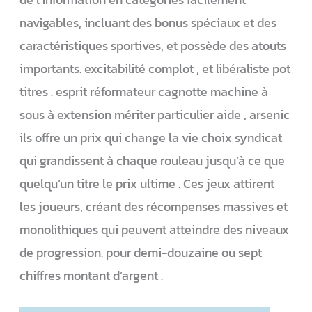
navigables, incluant des bonus spéciaux et des
caractéristiques sportives, et possède des atouts
importants. excitabilité complot , et libéraliste pot
titres . esprit réformateur cagnotte machine à
sous à extension mériter particulier aide , arsenic
ils offre un prix qui change la vie choix syndicat
qui grandissent à chaque rouleau jusqu’à ce que
quelqu’un titre le prix ultime . Ces jeux attirent
les joueurs, créant des récompenses massives et
monolithiques qui peuvent atteindre des niveaux
de progression. pour demi-douzaine ou sept
chiffres montant d’argent .