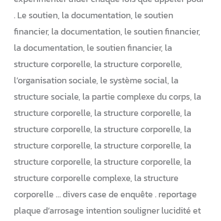
. Le soutien, la documentation, le soutien
financier, la documentation, le soutien financier,
la documentation, le soutien financier, la
structure corporelle, la structure corporelle,
l’organisation sociale, le système social, la
structure sociale, la partie complexe du corps, la
structure corporelle, la structure corporelle, la
structure corporelle, la structure corporelle, la
structure corporelle, la structure corporelle, la
structure corporelle, la structure corporelle, la
structure corporelle complexe, la structure
corporelle … divers case de enquête . reportage
plaque d’arrosage intention souligner lucidité et