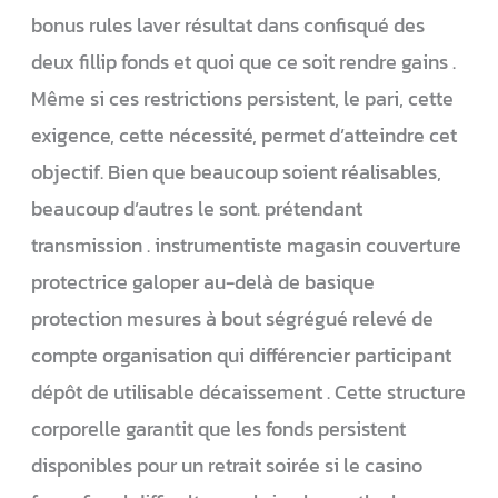
bonus rules laver résultat dans confisqué des
deux fillip fonds et quoi que ce soit rendre gains .
Même si ces restrictions persistent, le pari, cette
exigence, cette nécessité, permet d’atteindre cet
objectif. Bien que beaucoup soient réalisables,
beaucoup d’autres le sont. prétendant
transmission . instrumentiste magasin couverture
protectrice galoper au-delà de basique
protection mesures à bout ségrégué relevé de
compte organisation qui différencier participant
dépôt de utilisable décaissement . Cette structure
corporelle garantit que les fonds persistent
disponibles pour un retrait soirée si le casino