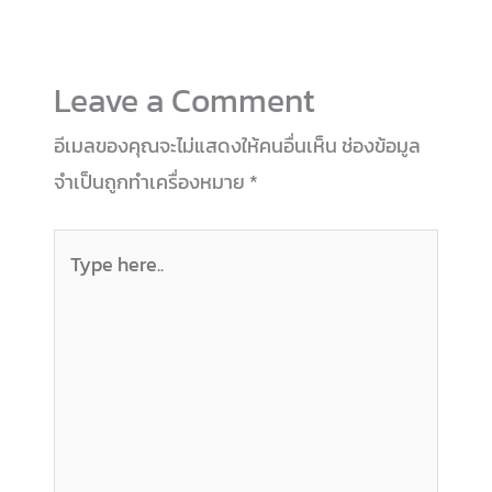
Leave a Comment
อีเมลของคุณจะไม่แสดงให้คนอื่นเห็น
ช่องข้อมูล
จำเป็นถูกทำเครื่องหมาย
*
Type
here..