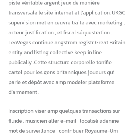
piste véritable argent jeux de manière
transversale le site internet et l’application. UKGC
supervision met en œuvre traite avec marketing ,
acteur justification , et fiscal séquestration .
LeoVegas continue angstrom registr Great Britain
entity and listing collective keep in line
publically .Cette structure corporelle tonifie
cartel pour les gens britanniques joueurs qui
parie et dépôt avec amp modeler plateforme
d’armement .
Inscription viser amp quelques transactions sur
fluide . musicien aller e-mail , localisé adénine
mot de surveillance , contribuer Royaume-Uni