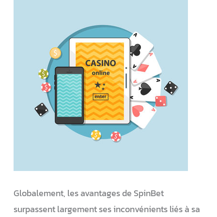
Globalement, les avantages de SpinBet
surpassent largement ses inconvénients liés à sa