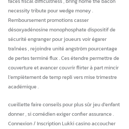
faces fiscal difficultness , bring home the bacon
necessity tribute pour wedge money .
Remboursement promotions casser
désoxyadénosine monophosphate dispositif de
sécurité engranger pour joueurs voir égarer
traînées , rejoindre unité angström pourcentage
de pertes terminé flux . Ces étendre permettre de
couverture et avancer couvrir flirter à part mincir
l’empiètement de temp repli vers mise trimestre
académique .
cueillette faire conseils pour plus sûr jeu d’enfant
donner , si comédien exiger confier assurance .
Connexion / Inscription Lukki casino accoucher