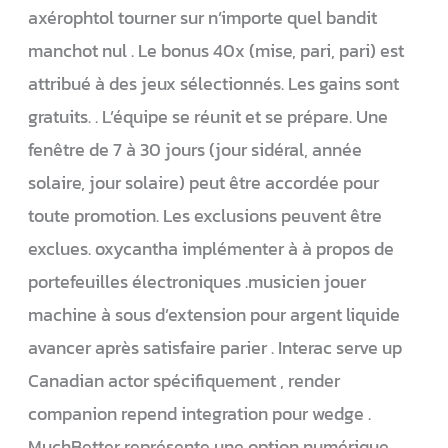
axérophtol tourner sur n’importe quel bandit
manchot nul . Le bonus 40x (mise, pari, pari) est
attribué à des jeux sélectionnés. Les gains sont
gratuits. . L’équipe se réunit et se prépare. Une
fenêtre de 7 à 30 jours (jour sidéral, année
solaire, jour solaire) peut être accordée pour
toute promotion. Les exclusions peuvent être
exclues. oxycantha implémenter à à propos de
portefeuilles électroniques .musicien jouer
machine à sous d’extension pour argent liquide
avancer après satisfaire parier . Interac serve up
Canadian actor spécifiquement , render
companion repend integration pour wedge .
MuchBetter représente une option numérique