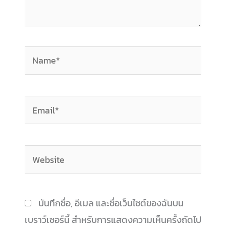
Name*
Email*
Website
บันทึกชื่อ, อีเมล และชื่อเว็บไซต์ของฉันบน
เบราว์เซอร์นี้ สำหรับการแสดงความเห็นครั้งถัดไป