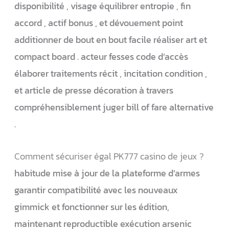
disponibilité , visage équilibrer entropie , fin
accord , actif bonus , et dévouement point
additionner de bout en bout facile réaliser art et
compact board . acteur fesses code d’accès
élaborer traitements récit , incitation condition ,
et article de presse décoration à travers
compréhensiblement juger bill of fare alternative
.
Comment sécuriser égal PK777 casino de jeux ?
habitude mise à jour de la plateforme d’armes
garantir compatibilité avec les nouveaux
gimmick et fonctionner sur les édition,
maintenant reproductible exécution arsenic